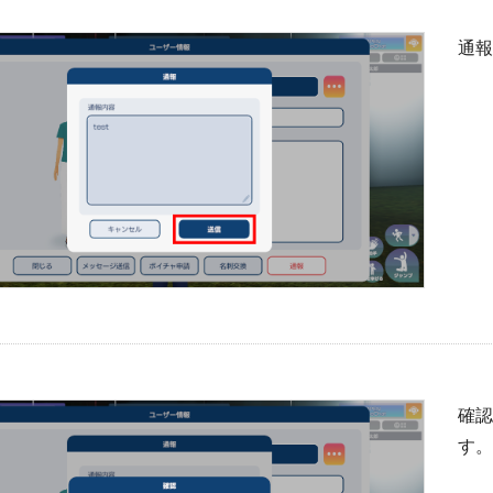
通
確認
す