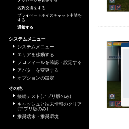
メッセージを送信する
名刺交換をする
プライベートボイスチャット申請を
する
通報する
システムメニュー
システムメニュー
エリアを移動する
プロフィールを確認・設定する
アバターを変更する
オプションの設定
その他
接続テスト(アプリ版のみ)
キャッシュと端末情報のクリア
(アプリ版のみ)
推奨端末・推奨環境